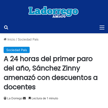
Buscar
M
Inicio
/
Sociedad País
Sociedad País
A 24 horas del primer paro
del año, Sánchez Zinny
amenazó con descuentos a
docentes
Send
La Dorrego
Lectura de 1 minuto
an