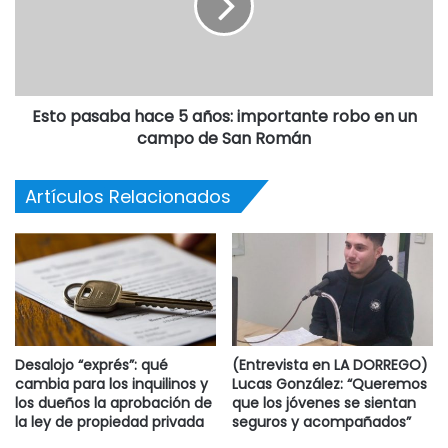
Provincia y los gremios. Así, expuso a los gremialistas
como parte del problema y deslizó sutiles críticas.
“Durante el último tiempo muchos de ustedes se vieron
Esto pasaba hace 5 años: importante robo en un
perjudicados por el conflicto que hemos tenido con los
campo de San Román
gremios. Quiero pedirles perdón si en algún momento
sintieron que nos equivocamos”, dijo.
Artículos Relacionados
Desalojo “exprés”: qué
(Entrevista en LA DORREGO)
cambia para los inquilinos y
Lucas González: “Queremos
los dueños la aprobación de
que los jóvenes se sientan
la ley de propiedad privada
seguros y acompañados”