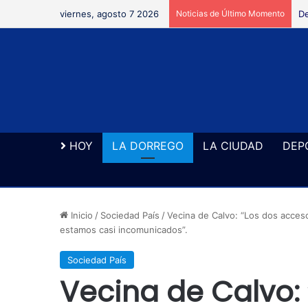
viernes, agosto 7 2026
Noticias de Último Momento
De
HOY
LA DORREGO
LA CIUDAD
DEP
Inicio
/
Sociedad País
/
Vecina de Calvo: “Los dos acc
estamos casi incomunicados”.
Sociedad País
Vecina de Calvo: