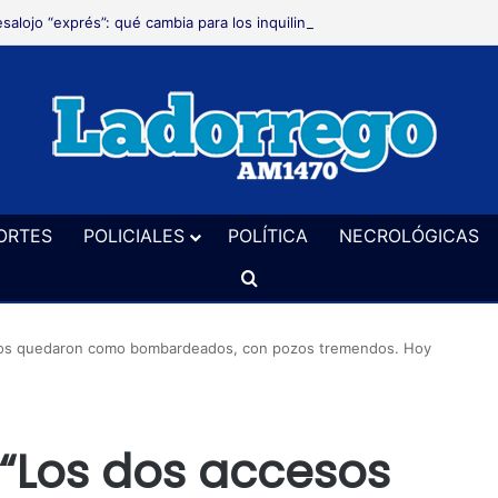
salojo “exprés”: qué cambia para los inquilinos y los dueños la aprobaci
ORTES
POLICIALES
POLÍTICA
NECROLÓGICAS
Buscar
esos quedaron como bombardeados, con pozos tremendos. Hoy
 “Los dos accesos