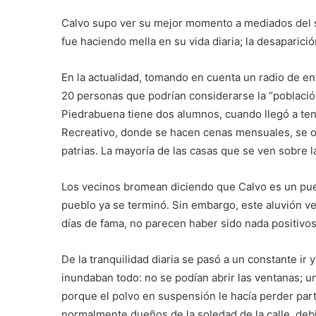
Calvo supo ver su mejor momento a mediados del si
fue haciendo mella en su vida diaria; la desaparición
En la actualidad, tomando en cuenta un radio de e
20 personas que podrían considerarse la “població
Piedrabuena tiene dos alumnos, cuando llegó a tener
Recreativo, donde se hacen cenas mensuales, se o
patrias. La mayoría de las casas que se ven sobre la
Los vecinos bromean diciendo que Calvo es un pue
pueblo ya se terminó. Sin embargo, este aluvión ve
días de fama, no parecen haber sido nada positivos 
De la tranquilidad diaria se pasó a un constante ir y
inundaban todo: no se podían abrir las ventanas; u
porque el polvo en suspensión le hacía perder part
normalmente dueños de la soledad de la calle, de