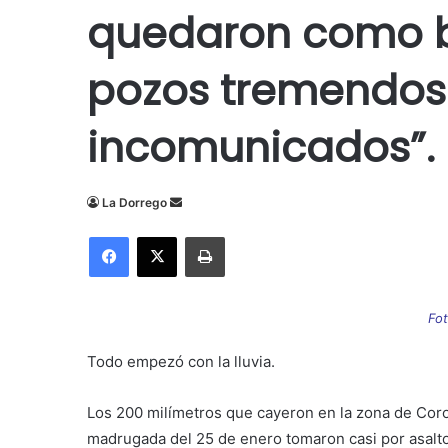
quedaron como 
pozos tremendos.
incomunicados”.
Send
La Dorrego
an
Facebook
X
Imprimir
email
Fot
Todo empezó con la lluvia.
Los 200 milímetros que cayeron en la zona de Cor
madrugada del 25 de enero tomaron casi por asalto 