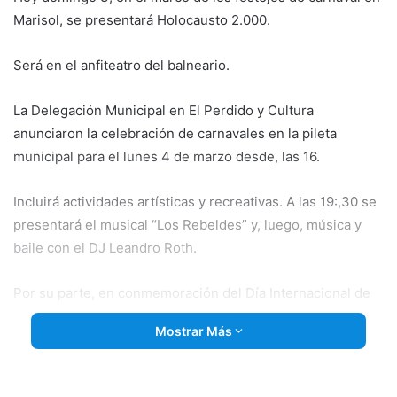
Marisol, se presentará Holocausto 2.000.
Será en el anfiteatro del balneario.
La Delegación Municipal en El Perdido y Cultura
anunciaron la
celebración de carnavales en la pileta
municipal para el lunes 4 de marzo desde, las 16.
Incluirá actividades artísticas y recreativas. A las 19:,30 se
presentará el musical “Los Rebeldes” y, luego, música y
baile con el DJ Leandro Roth.
Por su parte, en conmemoración del Día Internacional de
la mujer”, este 8 de marzo, a las 20,30, se presentará en el
Mostrar Más
Centro Cultural de Dorrego el unipersonal dramático
Magdalena, interpretado por Valeria Tercia.