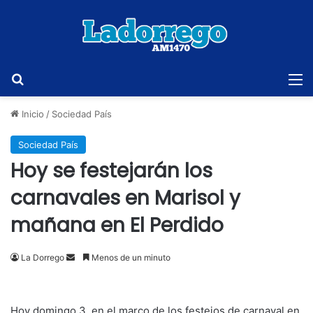
Buscar
M
Inicio
/
Sociedad País
Sociedad País
Hoy se festejarán los
carnavales en Marisol y
mañana en El Perdido
Send
La Dorrego
Menos de un minuto
an
email
Hoy domingo 3, en el marco de los festejos de carnaval en