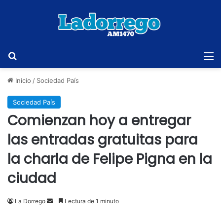
Buscar
M
Inicio
/
Sociedad País
Sociedad País
Comienzan hoy a entregar
las entradas gratuitas para
la charla de Felipe Pigna en la
ciudad
Send
La Dorrego
Lectura de 1 minuto
an