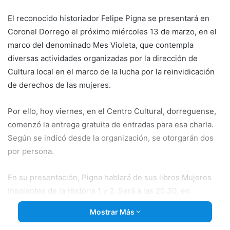
email
El reconocido historiador Felipe Pigna se presentará en
Coronel Dorrego el próximo miércoles 13 de marzo, en el
marco del denominado Mes Violeta, que contempla
diversas actividades organizadas por la dirección de
Cultura local en el marco de la lucha por la reinvidicación
de derechos de las mujeres.
Por ello, hoy viernes, en el Centro Cultural, dorreguense,
comenzó la entrega gratuita de entradas para esa charla.
Según se indicó desde la organización, se otorgarán dos
por persona.
En su presentación, Pigna hablará de
sus libros Mujeres
Insolentes de la Historia 1 y 2. Será a las 20.30, en
polideportivo municipal. Los asistentes podrán llevar cajas
Mostrar Más
de leche larga vida o leche en polvo para donar a una