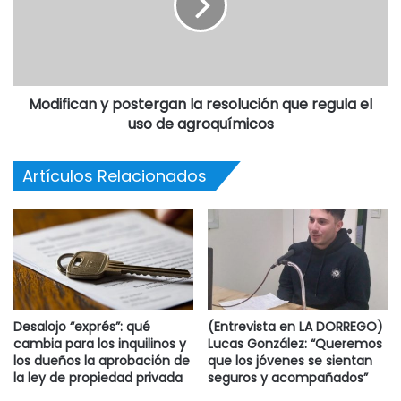
Pigna.
El autor habla de estas valientes que se levantaron contra
el orden establecido y tomaron las armas, las letras o la
política en un libro que considera, por lo menos,
Modifican y postergan la resolución que regula el
“oportuno” porque, a su juicio, pese al gran papel que ha
uso de agroquímicos
tenido la mujer en la historia, este siempre fue silenciado.
Artículos Relacionados
Desalojo “exprés”: qué
(Entrevista en LA DORREGO)
cambia para los inquilinos y
Lucas González: “Queremos
los dueños la aprobación de
que los jóvenes se sientan
la ley de propiedad privada
seguros y acompañados”