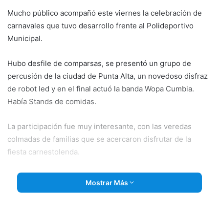
Mucho público acompañó este viernes la celebración de
carnavales que tuvo desarrollo frente al Polideportivo
Municipal.
Hubo desfile de comparsas, se presentó un grupo de
percusión de la ciudad de Punta Alta, un novedoso disfraz
de robot led y en el final actuó la banda Wopa Cumbia.
Había Stands de comidas.
La participación fue muy interesante, con las veredas
colmadas de familias que se acercaron disfrutar de la
fiesta carnestolenda.
TRIZAS CAUTIVÓ AL PÚBLICO DE MARISOL
Mostrar Más
El pasado sábado 23, cerrando el mes de febrero, se
presentó en Marisol la banda de rock dorreguense, Trizas