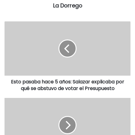
La Dorrego
en el aire, brindando un muy atractivo show, ante una gran
cantidad de público que dijo presente en el anfiteatro, el
cual estuvo a casi plenitud de su capacidad.
Esto pasaba hace 5 años: Salazar explicaba por
qué se abstuvo de votar el Presupuesto