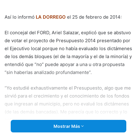
email
Así lo informó
LA DORREGO
el 25 de febrero de 2014:
El concejal del FORD, Ariel Salazar, explicó que se abstuvo
de votar el proyecto de Presupuesto 2014 presentado por
el Ejecutivo local porque no había evaluado los dictámenes
de los demás bloques (el de la mayoría y el de la minoría) y
entendió que “no” puede apoyar a una u otra propuesta
“sin haberlas analizado profundamente”.
“Yo estudié exhaustivamente el Presupuesto, algo que me
sirvió para
el crecimiento y el conocimiento de los fondos
que ingresan al municipio, pero no evalué los dictámenes
(de las demás bancadas). Me parecía que lo correcto y lo
coherente era preparar mi propio dictamen de minoría
Mostrar Más
pero no lo pude realizar porque no participo en ninguna de
las comisiones (internas del Deliberativo que tienen