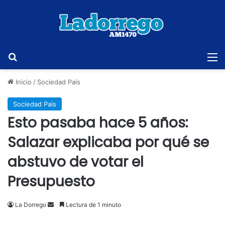
Buscar
M
Inicio
/
Sociedad País
Sociedad País
Esto pasaba hace 5 años:
Salazar explicaba por qué se
abstuvo de votar el
Presupuesto
Send
La Dorrego
Lectura de 1 minuto
an