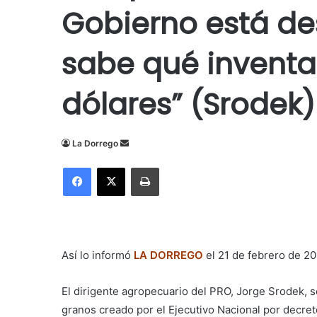
Gobierno está de
sabe qué inventa
dólares” (Srodek)
Send
La Dorrego
an
Facebook
X
Imprimir
email
Así lo informó
LA DORREGO
el 21 de febrero de 20
El dirigente agropecuario del PRO, Jorge Srodek, 
granos creado por el Ejecutivo Nacional por decre