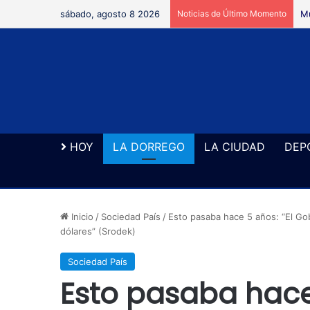
sábado, agosto 8 2026
Noticias de Último Momento
Mu
HOY
LA DORREGO
LA CIUDAD
DEP
Inicio
/
Sociedad País
/
Esto pasaba hace 5 años: “El Go
dólares” (Srodek)
Sociedad País
Esto pasaba hace 