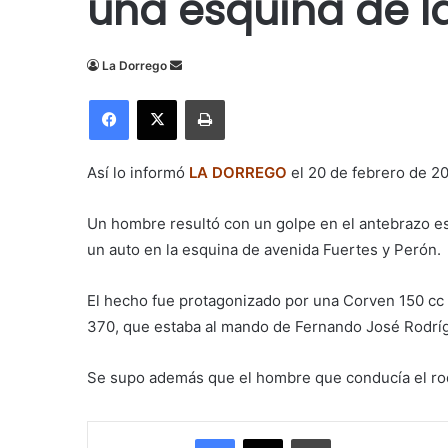
una esquina de l
Send
La Dorrego
an
Facebook
X
Imprimir
email
Así lo informó
LA DORREGO
el 20 de febrero de 2
Un hombre resultó con un golpe en el antebrazo e
un auto en la esquina de avenida Fuertes y Perón.
El hecho fue protagonizado por
una Corven 150 cc r
370, que estaba al mando de Fernando José Rodríg
Se supo además que el hombre que conducía el ro
Facebook
X
Imprimir