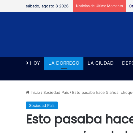
sábado, agosto 8 2026
Noticias de Último Momento
Ot
HOY
LA DORREGO
LA CIUDAD
DEP
Inicio
/
Sociedad País
/
Esto pasaba hace 5 años: choque
Sociedad País
Esto pasaba hace