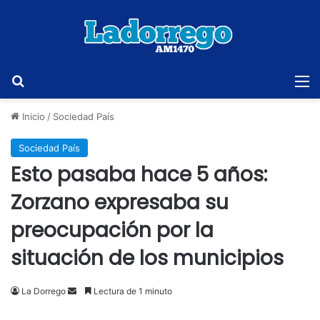
Buscar
M
Inicio
/
Sociedad País
Sociedad País
Esto pasaba hace 5 años:
Zorzano expresaba su
preocupación por la
situación de los municipios
Send
La Dorrego
Lectura de 1 minuto
an