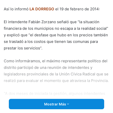
email
Así lo informó
LA DORREGO
el 19 de febrero de 2014:
El intendente Fabián Zorzano señaló que “la situación
financiera de los municipios no escapa a la realidad social”
y explicó que “el desfase que hubo en los precios también
se trasladó a
los costos que tienen las comunas para
prestar los servicios”.
Como informáramos, el máximo representante político del
distrito participó de una reunión de intendentes y
legisladores provinciales de la Unión Cívica Radical que se
realizó para evaluar el momento que atraviesa la Provincia.
“A dos meses de iniciada la gestión, algunos intendentes
ya usaron los recursos destinados a algunas partidas de
Mostrar Más
insumos que preveían gastar antes de mitad de año. De