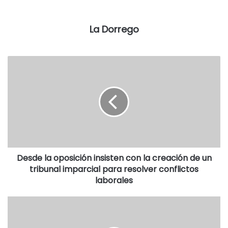
esta forma, empezó a preocupar la situación de los futuros
meses”, dijo Zorzano por LA DORREGO.
La Dorrego
Señaló que “hay importantes atrasos en fondos de la
coparticipación, como Fortalecimiento, Solidario,
Mantenimiento de Caminos provincial y Loterías y
Casinos”
Desde la oposición insisten con la creación de un
tribunal imparcial para resolver conflictos
laborales