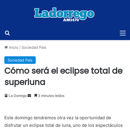
Buscar
M
Inicio
/
Sociedad País
Sociedad País
Cómo será el eclipse total de
superluna
Send
La Dorrego
3 minutos leídos
an
email
Este domingo tendremos otra vez la oportunidad de
disfrutar un eclipse total de luna, uno de los espectáculos