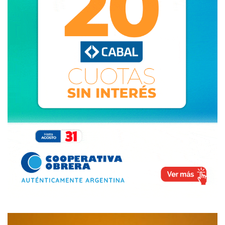
Lunes
0.34 hs. Comenzará el show. La luna ingresará en la
umbra, la parte central del cono de sombra terrestre.
Minuto a minuto, la redondeada sombra de la Tierra ira
cubriendo el disco lunar, marcando una zona oscura cada
vez más grande.
1.41 hs. Tras algo más de una hora de lento y progresivo
oscurecimiento, la luna quedará completamente
sumergida en el cono de sombra terrestre. Será el inicio
de la “totalidad”, la etapa más espectacular del fenómeno,
que durará 1 hora y 2 minutos, en la que quedará
débilmente iluminada con un suave color anaranjado.
2.12 hs. El momento más “profundo” del fenómeno, cuando
la luna se encuentre en su fase más oscura.