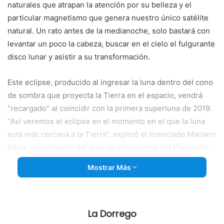
naturales que atrapan la atención por su belleza y el
particular magnetismo que genera nuestro único satélite
natural. Un rato antes de la medianoche, solo bastará con
levantar un poco la cabeza, buscar en el cielo el fulgurante
disco lunar y asistir a su transformación.
Este eclipse, producido al
ingresar la luna dentro del cono
de sombra que proyecta la Tierra en el espacio, vendrá
“recargado” al coincidir con la primera superluna de 2019.
“Así veremos el eclipse en el momento en el que la luna
está más cercana a la Tierra”, explicó el licenciado Mariano
Ribas, coordinador del área de Astronomía del Planetario
de la ciudad de Buenos Aires.
Mostrar Más
Se nos acercará a sólo 360.000 kilómetros de distancia,
por lo que la percibiremos hasta un 14% más grande y 30%
más brillante (este fenómeno en sí no es excepcional, ya
La Dorrego