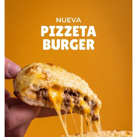
2.43 hs. La luna comenzará a salir lentamente de las
sombras. De allí en más, durante los siguientes 67
minutos, la intensa luz solar directa irá “blanqueando”
nuevamente su superficie.
3.50 hs. Saldrá por completo de la umbra, lo que para los
espectadores marcará el fin del eclipse (aún restará algo
más de una hora de la etapa de penumbra final, pero
visualmente poco atractiva).