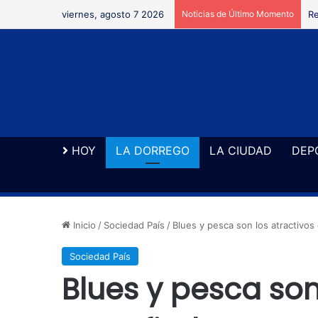
viernes, agosto 7 2026
Noticias de Último Momento
Re
HOY
LA DORREGO
LA CIUDAD
DEP
Inicio
/
Sociedad País
/
Blues y pesca son los atractivos
Sociedad País
Blues y pesca son