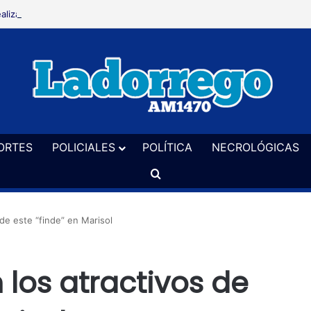
alizaron un allanamiento en El Perdido en una causa por hurto
ORTES
POLICIALES
POLÍTICA
NECROLÓGICAS
Buscar
 de este “finde” en Marisol
 los atractivos de