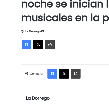
noche se inician 
musicales en la 
Send
La Dorrego
an
Facebook
X
Imprimir
email
Facebook
X
Imprimir
Compartir
La Dorrego