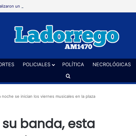
alizaron un allanamiento en El Perdido en una causa por hurto
ORTES
POLICIALES
POLÍTICA
NECROLÓGICAS
Buscar
noche se inician los viernes musicales en la plaza
 su banda, esta