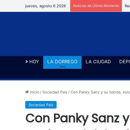
jueves, agosto 6 2026
Noticias de Último Momento
Re
HOY
LA DORREGO
LA CIUDAD
DEP
Inicio
/
Sociedad País
/
Con Panky Sanz y su banda, esta 
Sociedad País
Con Panky Sanz y