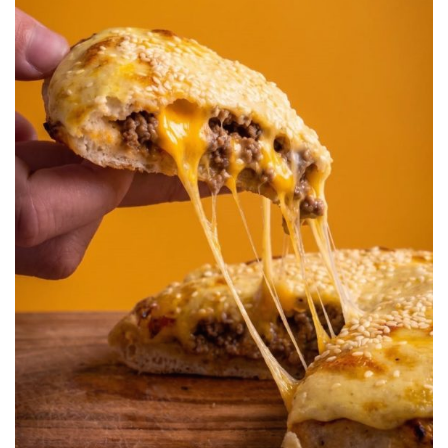
a la pesquisa, no fue casualidad que en el último
procedimiento llevado a cabo en el domicilio de Bertone,
precisamente un local donde funciona una empresa de
transporte, la policía utilizada para instruir el
procedimiento fue personal de la División de Casos
Especiales.
Su objetivo era secuestrar elementos que permitan probar
que Lema fue advertido que iba a ser detenido.