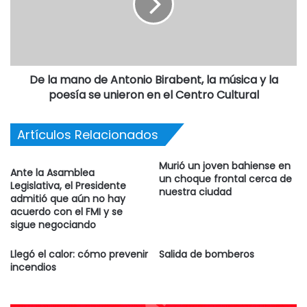
En ese sentido, de las constancias que existen en la causa,
surge que el vecino de la localidad de Oriente previo
obtener información policial de la diligencia que se llevaría
De la mano de Antonio Birabent, la música y la
a cabo el día 8 de octubre del corriente, habría informado
poesía se unieron en el Centro Cultural
de ello al imputado Jonathan Lema, quien logró así sortear
la medida de coerción que se llevaría a cabo sobre su
Artículos Relacionados
persona.
Murió un joven bahiense en
No obstante, actualmente se encuentra alojado en Villa
Ante la Asamblea
un choque frontal cerca de
Legislativa, el Presidente
Floresta con prisión preventiva en el marco de la causa
nuestra ciudad
admitió que aún no hay
que se sigue por la sustracción de hacienda a Ponciano
acuerdo con el FMI y se
Muñiz y, tal como le confió un investigador a este diario,
sigue negociando
“no se descartan nuevas diligencias como así tampoco la
Llegó el calor: cómo prevenir
Salida de bomberos
posible participación de funcionarios policiales”.
incendios
La ruta de la carne