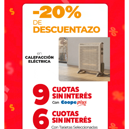
Siempre de acuerdo a lo informado por el matutino
tresarroyense, el pasado 22 de septiembre, una comisión
del CPR tresarroyense interceptó un camión conducido
por Julio César Pissoni en el que transportaban 23
animales sin la respectiva documentación.
En esas circunstancias, y mientras se trataba de
determinar la procedencia de los vacunos, se constató que
habían sido sustraídos de un campo en la localidad de
Oriente, propiedad de Ponciano Muñiz. Para sacarlos del
campo, se estima que acercaron el camión de Pissoni al
corral del ganado valiéndose de un campo vecino.
Aprehendido, Pissoni brindó la información necesaria para
que el equipo de Delitos Rurales avance sobre los
presuntos responsables de la sustracción. Así, el 8 de
octubre fue aprehendido Juan Carlos Castro durante un