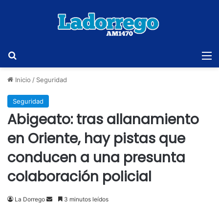
Buscar
M
Inicio
/
Seguridad
Seguridad
Abigeato: tras allanamiento
en Oriente, hay pistas que
conducen a una presunta
colaboración policial
Send
La Dorrego
3 minutos leídos
an