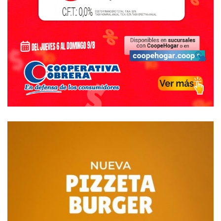
allanamiento en Oriente.
Esa fecha, fue la misma en la que se sospecha que se
informó a Lema, el otro sospechoso, que la policía venía
por él. No obstante, posteriormente se entregó en la
Fiscalía y, al igual que Castro, ambos se encuentran
detenidos con prisión preventiva en el penal de Villa
Floresta aguardando el juicio oral.
En el marco de esta misma investigación, se imputó al
empresario supermercadista tresarroyense, Jorge
Mugnaga, quien terminó siendo el cuarto sospechoso en
esta pesquisa. Tal como se informó oportunamente, el
empresario está sospechado de adquirir los animales y
procesarlos para su comercialización.
De acuerdo a lo indicado a ese diario por fuentes cercanas