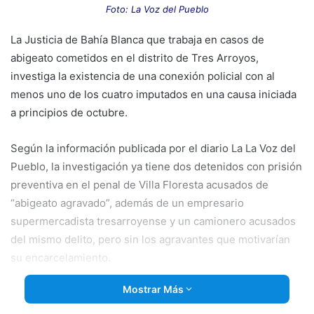
email
Foto: La Voz del Pueblo
La Justicia de Bahía Blanca que trabaja en casos de
abigeato cometidos en el distrito de Tres Arroyos,
investiga la existencia de una conexión policial con al
menos uno de los cuatro imputados en una causa iniciada
a principios de octubre.
Según la información publicada por el diario La La Voz del
Pueblo, la investigación ya tiene dos detenidos con prisión
preventiva en el penal de Villa Floresta acusados de
“abigeato agravado”, además de un empresario
supermercadista tresarroyense y un camionero acusados
del mismo delito, pero sin los agravantes que motivarían
su encarcelamiento.
Mostrar Más
De acuerdo a esta publicación, “la sospecha de que los
ladrones que supuestamente proveían de carne robada al