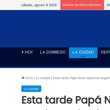
sábado, agosto 8 2026
Noticias de Último Momento
Ot
HOY
LA DORREGO
LA CIUDAD
DEP
Inicio
/
La ciudad
/
Esta tarde Papá Noel repartirá regalo
La ciudad
Esta tarde Papá N