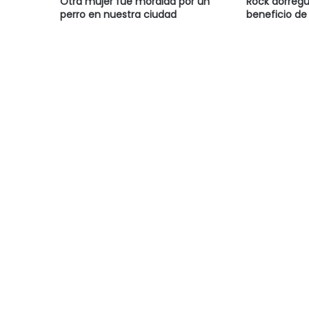
Otra mujer fue mordida por un
Rock dorregue
perro en nuestra ciudad
beneficio d