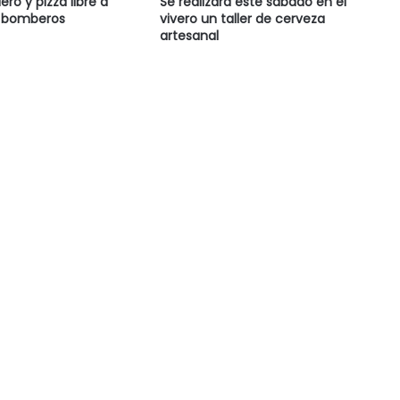
ro y pizza libre a
Se realizará este sábado en el
e bomberos
vivero un taller de cerveza
artesanal