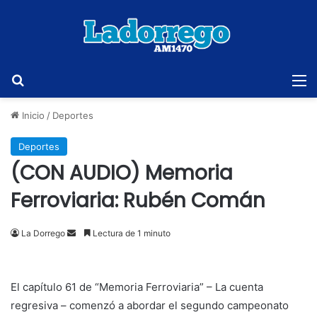
Buscar
M
Inicio
/
Deportes
Deportes
(CON AUDIO) Memoria
Ferroviaria: Rubén Comán
Send
La Dorrego
Lectura de 1 minuto
an
email
El capítulo 61 de “Memoria Ferroviaria” – La cuenta
regresiva – comenzó a abordar el segundo campeonato