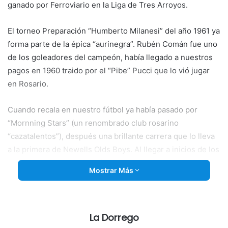
ganado por Ferroviario en la Liga de Tres Arroyos.
El torneo Preparación “Humberto Milanesi” del año 1961 ya
forma parte de la épica “aurinegra”. Rubén Comán fue uno
de los
goleadores del campeón, había llegado a nuestros
pagos en 1960 traido por el “Pibe” Pucci que lo vió jugar
en Rosario.
Cuando recala en nuestro fútbol ya había pasado por
“Mornning Stars” (un renombrado club rosarino
“cazatalentos”), después una brillante carrera que lo lleva
a la primera de Newells Olds Boys. Al llegar a inicios de los
‘ 60 a Dorrego, este magnífico jugador de futbol se dijo ”
Mostrar Más
este es mi lugar, tiene que ser acá”. Un testimonio de la
época del denominado fútbol grande o “La Colombia
Chica”.
La Dorrego