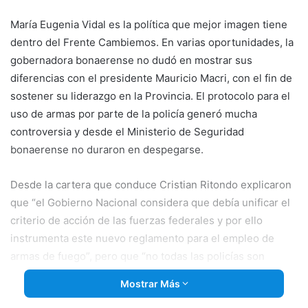
email
María Eugenia Vidal es la política que mejor imagen tiene
dentro del Frente Cambiemos. En varias oportunidades, la
gobernadora bonaerense no dudó en mostrar sus
diferencias con el presidente Mauricio Macri, con el fin de
sostener su liderazgo en la Provincia. El protocolo para el
uso de armas por parte de la policía generó mucha
controversia y desde el Ministerio de Seguridad
bonaerense no duraron en despegarse.
Desde la cartera que conduce Cristian Ritondo explicaron
que
“el Gobierno Nacional considera que debía unificar el
criterio de acción de las fuerzas federales y por ello
instrumenta este nuevo reglamento para el empleo de
armas de fuego”, pero que “no todas las policías son
iguales”. Además, remarcaron la importancia de “dar el
Mostrar Más
debate y cuando sea el momento lo vamos a evaluar”.