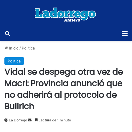
Buscar
M
Inicio
/
Política
Política
Vidal se despega otra vez de
Macri: Provincia anunció que
no adherirá al protocolo de
Bullrich
Send
La Dorrego
Lectura de 1 minuto
an