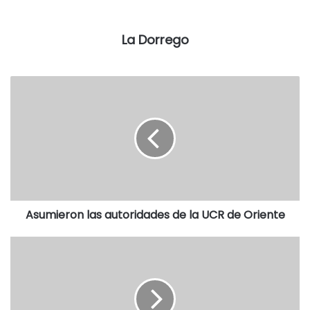
integrantes del grupo Envión que se sumarán a las
actividades artísticas el año próximo.
La Dorrego
REUNIÓN DE MUNICIPIOS TURÍSTICOS EN BAHÍA
BLANCA
Luciana Alvarez, responsable de turismo de la comuna
informó que ayer se realizó una reunión en Bahía Blanca.
Estuvieron presentes representantes de las áreas de
turismo de los municipios de la región del Sudoeste de la
provincia de Buenos Aires.
Asumieron las autoridades de la UCR de Oriente
Este encuentro fue convocado por la Dirección de turismo
de Bahia Blanca.