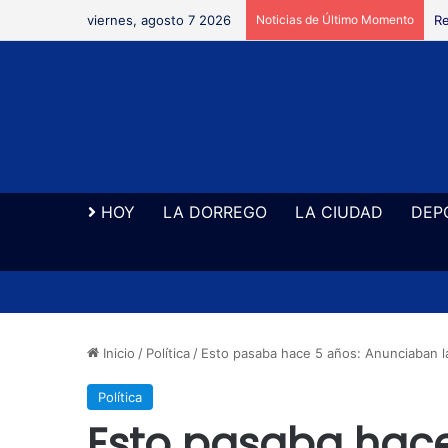
viernes, agosto 7 2026
Noticias de Último Momento
Re
HOY
LA DORREGO
LA CIUDAD
DEP
Inicio
/
Política
/
Esto pasaba hace 5 años: Anunciaban l
Política
Esto pasaba hace