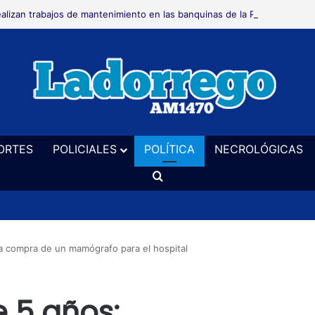
alizan trabajos de mantenimiento en las banquinas de la Ruta Provincial
ORTES
POLICIALES
POLÍTICA
NECROLÓGICAS
Buscar
a compra de un mamógrafo para el hospital
 5 años: