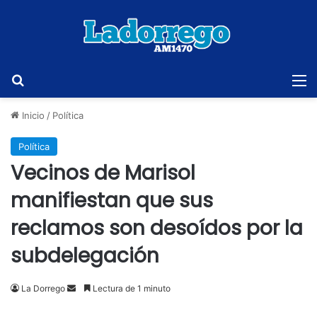
Buscar
M
Inicio
/
Política
Política
Vecinos de Marisol
manifiestan que sus
reclamos son desoídos por la
subdelegación
Send
La Dorrego
Lectura de 1 minuto
an