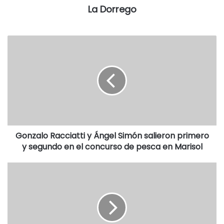
adentro”, contó el sacerdote.
La Dorrego
“Gracias a Dios no lo alcanzaron a llevar porque es un
tabernáculo pesado y se necesitan al menos dos personas
para transportarlo. Hemos tomado la medida de retirarlo
del Templo Parroquial y llevarlo al Salón Parroquial por el
momento. Pido a nuestra Comunidad Parroquial, al igual
que a todo el pueblo fiel cristiano, que recemos por estos
hechos de `profanación de lo Sagrado´ que estamos
padeciendo“, mencionó el padre Esteban-
Gonzalo Racciatti y Ángel Simón salieron primero
y segundo en el concurso de pesca en Marisol