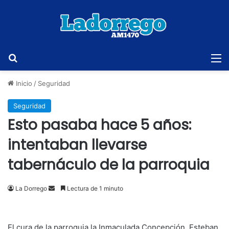
Buscar
M
Inicio
/
Seguridad
Seguridad
Esto pasaba hace 5 años:
intentaban llevarse
tabernáculo de la parroquia
Send
La Dorrego
Lectura de 1 minuto
an
email
El cura de la parroquia la Inmaculada Concepción, Esteban