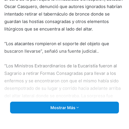
Oscar Casquero, denunció que autores ignorados habrían
intentado retirar el tabernáculo de bronce donde se
guardan las hostias consagradas y otros elementos
litúrgicos que se encuentra al lado del altar.
“Los atacantes rompieron el soporte del objeto que
buscaron llevarse”, señaló una fuente judicial..
“Los Ministros Extraordinarios de la Eucaristía fueron al
Sagrario a retirar Formas Consagradas para llevar a los
enfermos y se encontraron con que el mismo había sido
desempotrado de su lugar y corrido hacia adelante arriba
del altar lateral donde se encontraba. La sorpresa fue
grande cuando percatamos que los albañiles no lo habían
Mostrar Más
corrido y nos dimos cuenta que alguien lo tenía preparado
para quitarlo y llevárselo, porque también las puertas
laterales estaban sin las fallebas que las aseguran de