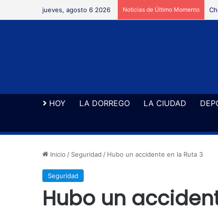
jueves, agosto 6 2026
Noticias de Último Momento
Ch
HOY
LA DORREGO
LA CIUDAD
DEP
Inicio
/
Seguridad
/
Hubo un accidente en la Ruta 3
Seguridad
Hubo un accident