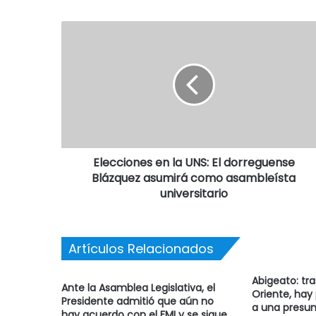
Elecciones en la UNS: El dorreguense
Blázquez asumirá como asambleísta
universitario
Artículos Relacionados
Abigeato: tr
Ante la Asamblea Legislativa, el
Oriente, hay
Presidente admitió que aún no
a una presun
hay acuerdo con el FMI y se sigue