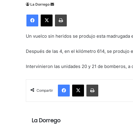
Send
La Dorrego
an
Facebook
X
Imprimir
email
Un vuelco sin heridos se produjo esta madrugada e
Después de las 4, en el
kilómetro 614, se produjo 
Intervinieron las unidades 20 y 21 de bomberos, a
Facebook
X
Imprimir
Compartir
La Dorrego