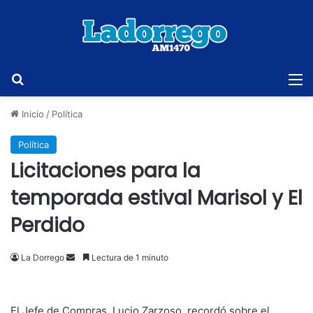
Buscar
M
Inicio
/
Política
Política
Licitaciones para la
temporada estival Marisol y El
Perdido
Send
La Dorrego
Lectura de 1 minuto
an
email
El Jefe de Compras, Lucio Zarzoso, recordó sobre el