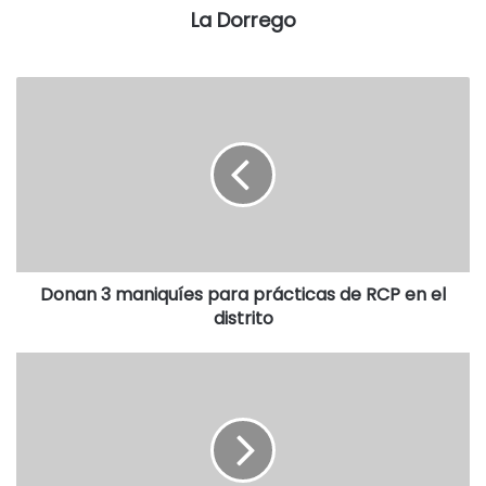
las 11 en la Oficina de Compras de la Municipalidad. El
La Dorrego
valor del pliego es de 798 pesos.
Los interesados en consultas pueden dirigirse a la Oficina
de Compras, de la Municipalidad de Coronel Dorrego,
hasta el día 23 de Noviembre de 7:15 a 13:15, en Avenida
Ricardo Fuertes 630, Tel.: (02921) 457040/457029, E-mail:
comprasdorrego@gmail.com.
Donan 3 maniquíes para prácticas de RCP en el
distrito