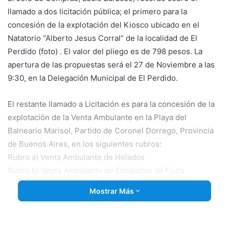
llamado a dos licitación pública; el primero para la
concesión de la explotación del Kiosco ubicado en el
Natatorio “Alberto Jesus Corral” de la localidad de El
Perdido (foto) . El valor del pliego es de 798 pesos. La
apertura de las propuestas será el 27 de Noviembre a las
9:30, en la Delegación Municipal de El Perdido.
El restante llamado a Licitación es para
la concesión de la
explotación de la Venta Ambulante en la Playa del
Balneario Marisol, Partido de Coronel Dorrego, Provincia
de Buenos Aires, en los siguientes rubros:
Rubro a) Venta Ambulante de Helados
Rubro b) Venta Ambulante de Ensaladas de Fruta
Rubro c) Venta Ambulante de Facturas, Bolas de Fraile y
Mostrar Más
Tortas Fritas
Rubro d) Venta Ambulante de Artesanías
Apertura de las propuestas: 27 de Noviembre de 2018 a