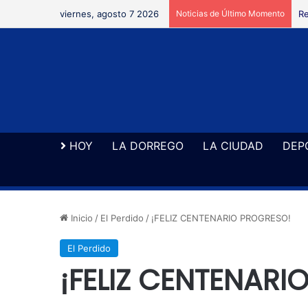
viernes, agosto 7 2026
Noticias de Último Momento
Re
HOY
LA DORREGO
LA CIUDAD
DEP
Inicio
/
El Perdido
/
¡FELIZ CENTENARIO PROGRESO!
El Perdido
¡FELIZ CENTENARI