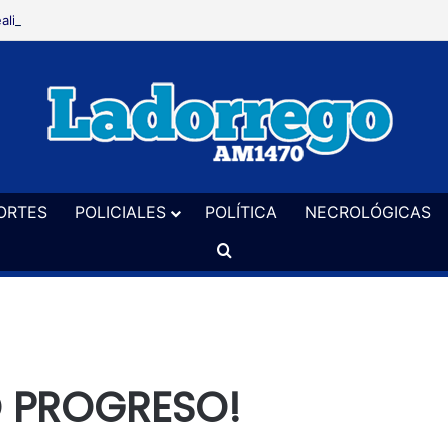
alizaron un allanamiento en El Perdido en una causa por hurto
ORTES
POLICIALES
POLÍTICA
NECROLÓGICAS
Buscar
O PROGRESO!