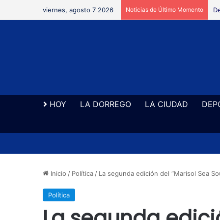
viernes, agosto 7 2026
Noticias de Último Momento
Re
HOY
LA DORREGO
LA CIUDAD
DEP
Inicio
/
Política
/
La segunda edición del “Marisol Sea Sou
Política
La segunda edició