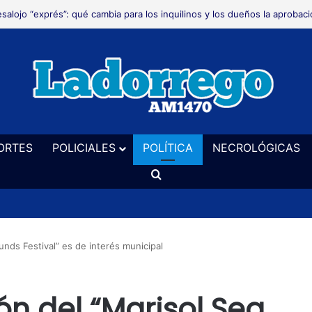
alizan trabajos de mantenimiento en las banquinas de la Ruta Provincial
ORTES
POLICIALES
POLÍTICA
NECROLÓGICAS
Buscar
nds Festival” es de interés municipal
n del “Marisol Sea