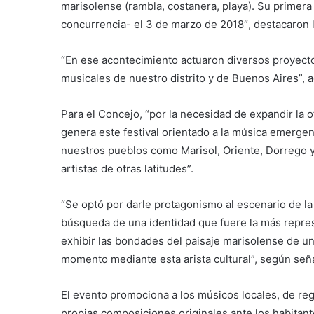
marisolense (rambla, costanera, playa). Su primera
concurrencia- el 3 de marzo de 2018″, destacaron l
“En ese acontecimiento actuaron diversos proyectos 
musicales de nuestro distrito y de Buenos Aires”, 
Para el Concejo, “por la necesidad de expandir la ofe
genera este festival orientado a la música emergen
nuestros pueblos como Marisol, Oriente, Dorrego y 
artistas de otras latitudes”.
“Se optó por darle protagonismo al escenario de la
búsqueda de una identidad que fuere la más represe
exhibir las bondades del paisaje marisolense de un
momento mediante esta arista cultural”, según señ
El evento promociona a los músicos locales, de re
propias composiciones originales ante los habitant