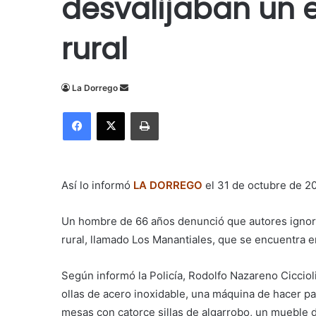
desvalijaban un 
rural
Send
La Dorrego
an
Facebook
X
Imprimir
email
Así lo informó
LA DORREGO
el 31 de octubre de 2
Un hombre de 66 años denunció que autores ignora
rural, llamado Los Manantiales, que se encuentra en 
Según informó la
Policía, Rodolfo Nazareno Ciccioli,
ollas de acero inoxidable, una máquina de hacer p
mesas con catorce sillas de algarrobo, un mueble 