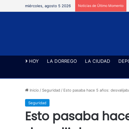
miércoles, agosto 5 2026
Noticias de Último Momento
HOY
LA DORREGO
LA CIUDAD
DEP
Inicio
/
Seguridad
/
Esto pasaba hace 5 años: desvalijab
Seguridad
Esto pasaba hace