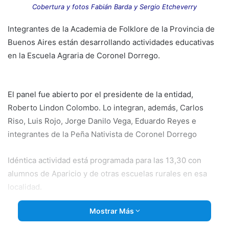
email
Cobertura y fotos Fabián Barda y Sergio Etcheverry
Integrantes de la Academia de Folklore de la Provincia de
Buenos Aires están desarrollando actividades educativas
en la Escuela Agraria de Coronel Dorrego.
El panel fue abierto por
el presidente de la entidad,
Roberto Lindon Colombo. Lo integran, además, Carlos
Riso, Luis Rojo, Jorge Danilo Vega, Eduardo Reyes e
integrantes de la Peña Nativista de Coronel Dorrego
Idéntica actividad está programada para las 13,30 con
alumnos de Aparicio y de otras escuelas rurales en esa
localidad.
Mostrar Más
Esta mañana visitaron los estudios de
LA DORREGO
y
hablaron en el micro Al sur del sur.