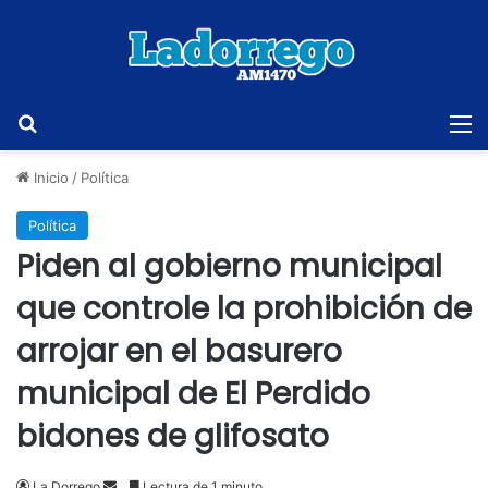
Buscar
M
Inicio
/
Política
Política
Piden al gobierno municipal
que controle la prohibición de
arrojar en el basurero
municipal de El Perdido
bidones de glifosato
Send
La Dorrego
Lectura de 1 minuto