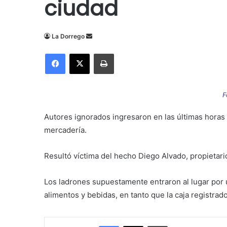
ciudad
Send
La Dorrego
an
Facebook
X
Imprimir
email
F
Autores ignorados ingresaron en las últimas horas 
mercadería.
Resultó víctima del hecho
Diego Alvado, propietari
Los ladrones supuestamente entraron al lugar por
alimentos y bebidas, en tanto que la caja registrado
Facebook
X
Imprimir