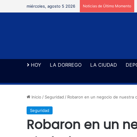
miércoles, agosto 5 2026
Noticias de Último Momento
HOY
LA DORREGO
LA CIUDAD
DEP
Inicio
/
Seguridad
/
Robaron en un negocio de nuestra 
Seguridad
Robaron en un ne