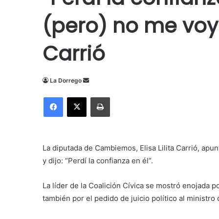
(pero) no me voy a 
Carrió
Send
La Dorrego
an
Facebook
X
Imprimir
email
La diputada de Cambiemos, Elisa Lilita Carrió, apun
y dijo: “Perdí la confianza en él”.
La líder de la Coalición Cívica se mostró enojada po
también por
el pedido de juicio político al ministr