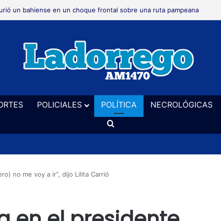
 realizará este sábado en el vivero un taller de cerveza artesanal
ORTES
POLICIALES
POLÍTICA
NECROLÓGICAS
Buscar
o) no me voy a ir”, dijo Lilita Carrió
a en el presidente,