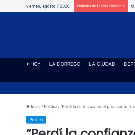
viernes, agosto 7 2026
Noticias de Último Momento
Se
HOY
LA DORREGO
LA CIUDAD
DEP
Inicio
/
Política
/
“Perdí la confianza en el presidente, (per
Política
“Perdí la confianz