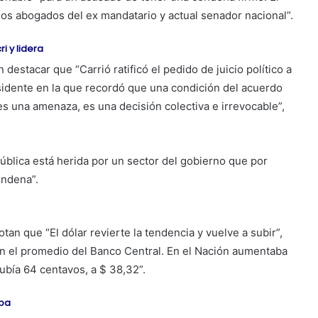
 los abogados del ex mandatario y actual senador nacional”.
i y lidera
destacar que “Carrió ratificó el pedido de juicio político a
residente en la que recordó que una condición del acuerdo
es una amenaza, es una decisión colectiva e irrevocable”,
pública está herida por un sector del gobierno que por
ondena”.
tan que “El dólar revierte la tendencia y vuelve a subir”,
ún el promedio del Banco Central. En el Nación aumentaba
subía 64 centavos, a $ 38,32”.
upa