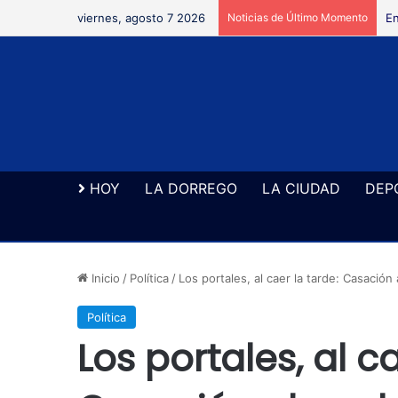
viernes, agosto 7 2026
Noticias de Último Momento
En
HOY
LA DORREGO
LA CIUDAD
DEP
Inicio
/
Política
/
Los portales, al caer la tarde: Casaci
Política
Los portales, al ca