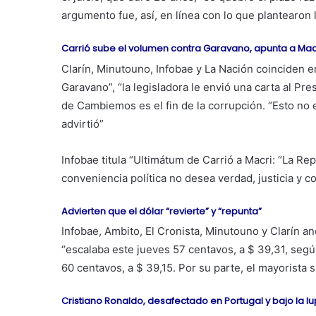
argumento fue, así, en línea con lo que plantearon
Carrió sube el volumen contra Garavano, apunta a Macr
Clarín, Minutouno, Infobae y La Nación coinciden en 
Garavano”, “la legisladora le envió una carta al P
de Cambiemos es el fin de la corrupción. “Esto no 
advirtió”
Infobae titula “Ultimátum de Carrió a Macri: “La Re
conveniencia política no desea verdad, justicia y c
Advierten que el dólar “revierte” y “repunta”
Infobae, Ambito, El Cronista, Minutouno y Clarín ano
“escalaba este jueves 57 centavos, a $ 39,31, seg
60 centavos, a $ 39,15. Por su parte, el mayorista 
Cristiano Ronaldo, desafectado en Portugal y bajo la l