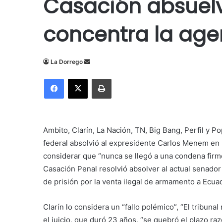
Casación absuel
concentra la age
Send
La Dorrego
an
Facebook
X
Imprimir
email
Ambito, Clarín, La Nación, TN, Big Bang, Perfil y Po
federal absolvió al expresidente Carlos Menem en l
considerar que “nunca se llegó a una condena firme
Casación Penal resolvió absolver al actual senador
de prisión por la venta ilegal de armamento a Ecua
Clarín lo considera un “fallo polémico”, “El tribun
el juicio, que duró 23 años, “se quebró el plazo ra