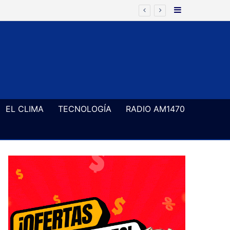
Barra Latera
(Entrevista en LA DORREGO) René y Los Inestables llega por primera vez a Coronel Dorrego con un show de cumbia para bailar
EL CLIMA
TECNOLOGÍA
RADIO AM1470