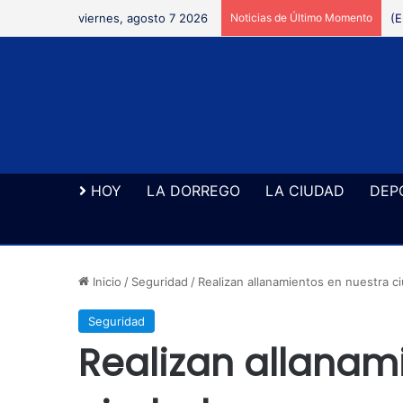
viernes, agosto 7 2026
Noticias de Último Momento
HOY
LA DORREGO
LA CIUDAD
DEP
Inicio
/
Seguridad
/
Realizan allanamientos en nuestra c
Seguridad
Realizan allanam