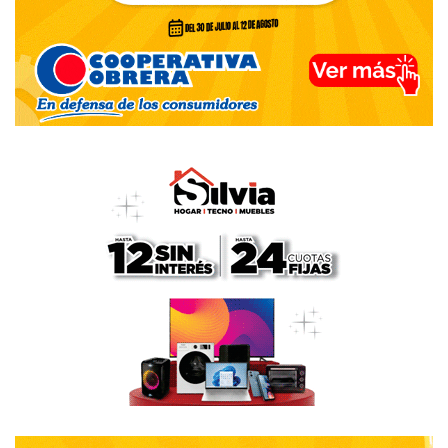
-¿El peronismo de Dorrego puede aspirar a recuperar la
comuna el año que viene?
-Claro que cualquier partido o agrupación puede aspirar a
gobernar Coronel Dorrego, incluso el peronismo. Si es el
año que viene o en otro momento depende de cómo el
oficialismo haga su gestión y cuan creíble y superadora es
la oferta opositora. Hoy el radicalismo está con algunos
problemas, hay quienes no se hacen cargo de aquel
acuerdo político con el Pro y otros que hacen un gran
esfuerzo por acompañarlo. Ahí se puede encontrar alguna
división que haga perder la firmeza de todos estos años.
Ese es un factor que la oposición puede aprovechar. Pero
el peronismo tiene también sus divisiones, las cuales no
fueron lo mejor para mantener lo obtenido en la década
del 90, y mucho menos para recuperar aquello.