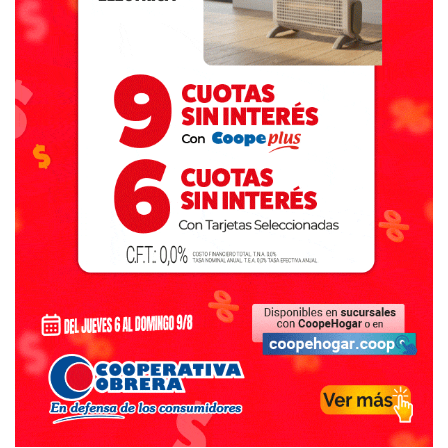
Administrativamente y económicamente ordenado, con
una prestación de servicios mayoritariamente eficiente,
que comenzó con una cantidad de obras producto de la
relación provincia/nación, pero los últimos
acontecimientos económicos y ajustes hacen suponer que
esto se vería disminuido, generando una preocupación en
el vecino y, sin dudas, en el propio Reyes y sus
colaboradores.
“De todas maneras, no tengo dudas de que tanto el látigo
como la billetera se seguirán utilizando, a pesar de la
intención del gobierno provincial y nacional a que se los
califique a los municipios de manera ‘simbólica’”
–¿Descartás volver al Partido Justicialista local?
-El Partido Justicialista es mayoritariamente Unidad