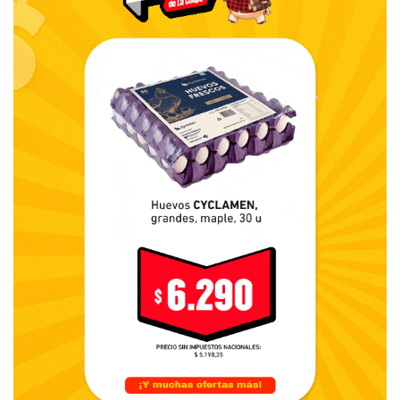
“Descansamos (en) las gestiones municipales y (éstas se
conforman con) mantener las prestaciones de servicio y
un buen hospital público, (minetras) esperamos que el
sector privado nos de la bonanza que no acompañamos o
fue insuficiente. ¿Tiene futuro nuestro distrito? Sí. Hay
dirigentes con buenas intenciones. Hay empresarios y
productores agropecuarios que no bajan los brazos. Hay
que conversar con ellos, hay que escuchar a todos.
“Lamentablemente, hay sectores sociales que se
acostumbraron a la dependencia del estado nacional,
provincial o municipal. Una sociedad con odio, envidia,
egoísmo y la ambición personal está condenada al fracaso.
Hay que apostar a la educación y al trabajo para construir
un Dorrego con progreso y crecimiento. Ese es el desafío
de los dirigentes que nos representan y quieren
representarnos”.