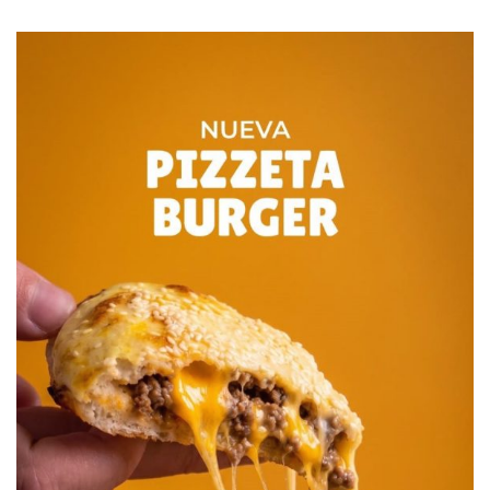
Ciudadana. No tengo intenciones de estar, ni creo que le
interese a algún dirigente que hoy está bajo ese techo. Un
par de veces fui invitado y la verdad es que no me sentí
cómodo y creo que incomodé a más de uno. Estoy bien así.
Están haciendo lo que pueden, lo valoro, defendiendo
muchas veces lo indefendible y aportando desde el
Concejo Deliberante buenas ideas, aunque se encuentren
con la muralla de Cambiemos.
-¿Cómo analizás los gobiernos que están llevando
adelante Vidal y Macri?
-No hay una sola encuesta que favorezca a Macri y Vidal.
Promesas incumplidas: impuestos a las ganancias, crear
trabajo y cuidar el que tenemos, pobreza cero, lluvia de
inversiones, “la inflación es la demostración de la
incapacidad para gobernar”, devaluación, inseguridad,