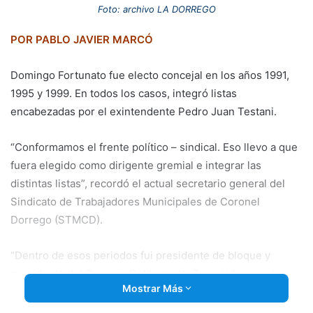
email
Foto: archivo LA DORREGO
POR PABLO JAVIER MARCÓ
Domingo Fortunato fue electo concejal en los años 1991,
1995 y 1999. En todos los casos, integró listas
encabezadas por el exintendente Pedro Juan Testani.
“Conformamos el frente político – sindical. Eso llevo a que
fuera elegido como dirigente gremial e integrar las
distintas listas”, recordó el actual secretario general del
Sindicato de Trabajadores Municipales de Coronel
Dorrego (STMCD).
“Dentro de esos periodos fui presidente de bloque y
presidente del Concejo Deliberante. Tuve el honor y la
Mostrar Más
satisfacción de acompañar y ser parte del proyecto político
que llevara por primera vez en la historia política local a un