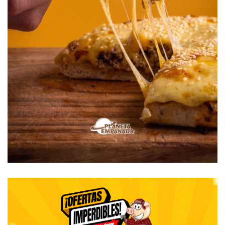
tarifas… Uno arrastra al fracaso del otro. Hay un pueblo
totalmente desilusionado. No sólo hay fanáticos de
Cristina, sino también los hay de este gobierno. Luego
estamos, como en mi caso, varios que sostenemos que
ambos nos conducen a caminos sin salida. Hace falta una
dirigencia que esté por encima de esta absoluta
decadencia. Macri ha fracasado hasta ahora, y no veo para
lo que le resta de mandato una milagrosa recuperación.
-¿Y al distrito cómo lo ves?
– Dorrego tiene un presente del cual somos todos
responsables. Por negligencia, por comodidad, porque no
vimos las oportunidades, por incapacidad o porque con el
paso de los años no supimos encontrar o darle una
identidad al distrito y nos convertimos en un pueblo sin
mayores expectativas.