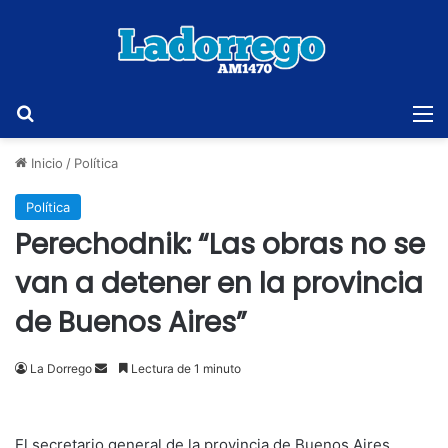
Buscar
M
Inicio
/
Política
Política
Perechodnik: “Las obras no se
van a detener en la provincia
de Buenos Aires”
Send
La Dorrego
Lectura de 1 minuto
an
email
El secretario general de la provincia de Buenos Aires,