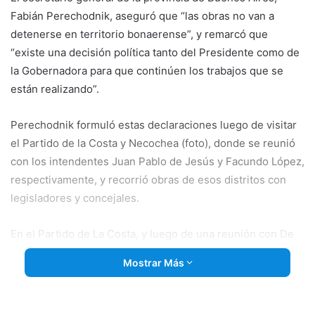
Fabián Perechodnik, aseguró que “las obras no van a
detenerse en territorio bonaerense”, y remarcó que
“existe una decisión política tanto del Presidente como de
la Gobernadora para que continúen los trabajos que se
están realizando”.
Perechodnik formuló estas declaraciones luego de visitar
el Partido de la Costa y Necochea (foto), donde se reunió
con los intendentes Juan Pablo de Jesús y Facundo López,
respectivamente, y recorrió obras de esos distritos con
legisladores y concejales.
En el Partido de La Costa, y luego de una reunión con De
Jesús, Perechodnik visitó las
obras de la doble vía de la
Mostrar Más
ruta 11 a la altura de Costa del Este y del frente marítimo
en Mar del Tuyú afectado por erosión hídrica. Con él
estuvieron la senadora provincial Flavia Delmonte y