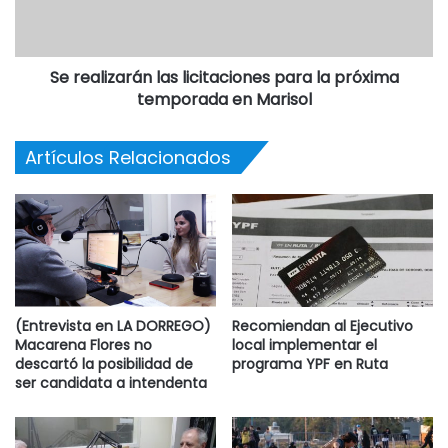
seguir en la Provincia de Buenos Aires. Puede haber
adecuaciones en los cronogramas en función de la
situación por la que estamos atravesando, pero no las
Se realizarán las licitaciones para la próxima
vamos a detener” (La Tecla).
temporada en Marisol
Artículos Relacionados
(Entrevista en LA DORREGO)
Recomiendan al Ejecutivo
Macarena Flores no
local implementar el
descartó la posibilidad de
programa YPF en Ruta
ser candidata a intendenta