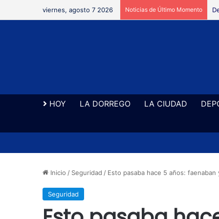
viernes, agosto 7 2026
Noticias de Último Momento
De
HOY
LA DORREGO
LA CIUDAD
DEP
Inicio
/
Seguridad
/
Esto pasaba hace 5 años: faenaban
Seguridad
Esto pasaba hace