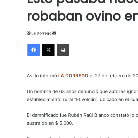
robaban ovino e
Send
La Dorrego
an
Facebook
X
Imprimir
email
Así lo informó
LA DORREG
O
el 27 de febrero de 2
Un hombre de 63 años denunció que autores ignorad
establecimiento rural “El Volcán”, ubicado en el cuart
El damnificado fue
Rubén Raúl Blanco constató lo o
sustraído en $ 5.000.