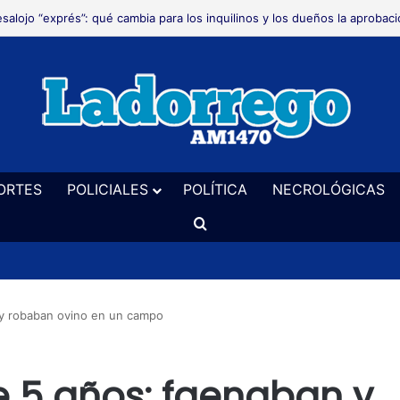
salojo “exprés”: qué cambia para los inquilinos y los dueños la aprobaci
ORTES
POLICIALES
POLÍTICA
NECROLÓGICAS
Buscar
 y robaban ovino en un campo
 5 años: faenaban y