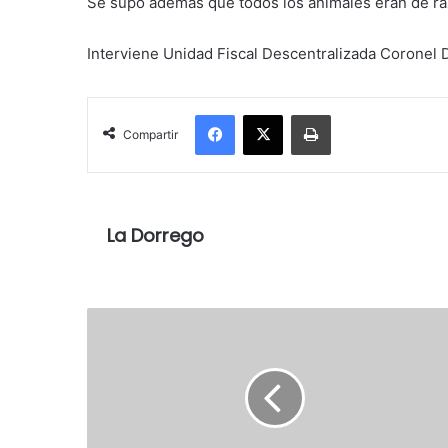
Se supo además que todos los animales eran de ra
Interviene Unidad Fiscal Descentralizada Coronel
Facebook
X
Imprimir
Compartir
La Dorrego