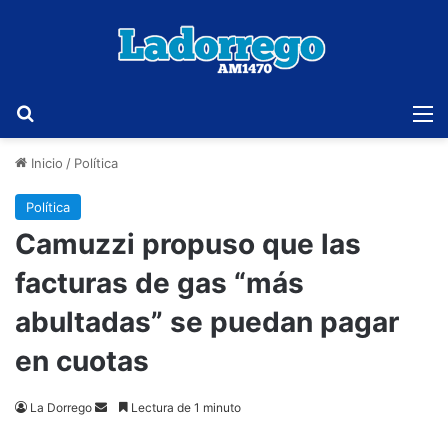
Buscar
M
Inicio
/
Política
Política
Camuzzi propuso que las
facturas de gas “más
abultadas” se puedan pagar
en cuotas
Send
La Dorrego
Lectura de 1 minuto
an