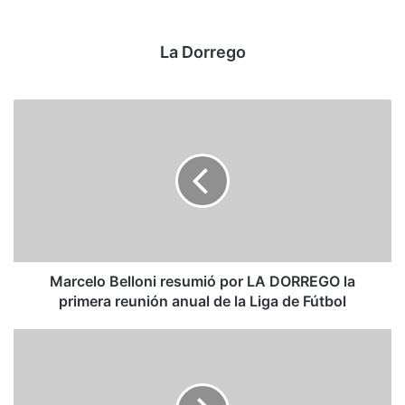
Desde la empresa aclararon que sería una situación
optativa y para atenuar el impacto de los meses de mayor
La Dorrego
consumo que llegan con facturas abultadas.
Marcelo Belloni resumió por LA DORREGO la
primera reunión anual de la Liga de Fútbol