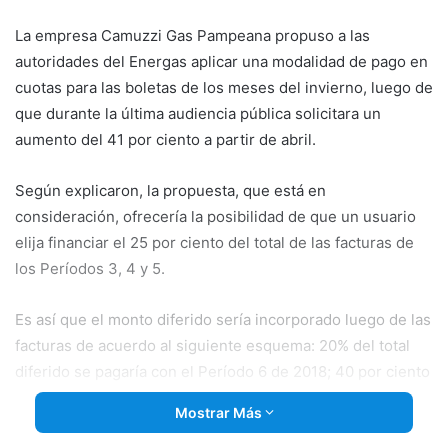
email
La empresa Camuzzi Gas Pampeana propuso a las
autoridades del Energas aplicar una modalidad de pago en
cuotas para las boletas de los meses del invierno, luego de
que durante la última audiencia pública solicitara un
aumento del 41 por ciento a partir de abril.
Según explicaron, la propuesta, que está en
consideración, ofrecería la posibilidad de que un usuario
elija financiar el
25 por ciento del total de las facturas de
los Períodos 3, 4 y 5.
Es así que el monto diferido sería incorporado luego de las
facturas de acuerdo al siguiente esquema: 20% del total
diferido se pagaría con el Período 6 de 2018; 40 por ciento
con la factura del Período 1 de 2019; y el 40 por ciento
Mostrar Más
restante con la del Período 2 de 2019.