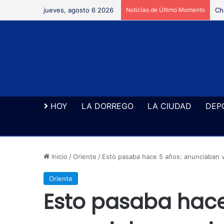
jueves, agosto 6 2026
Noticias de Último Momento
Ne
HOY
LA DORREGO
LA CIUDAD
DEP
Inicio
/
Oriente
/
Esto pasaba hace 5 años: anunciaban v
Oriente
Esto pasaba hace