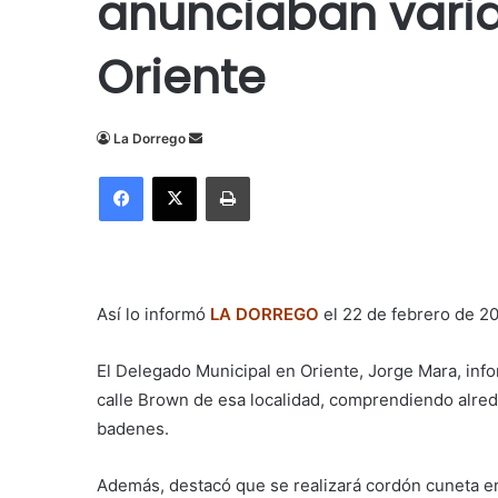
anunciaban varia
Oriente
Send
La Dorrego
an
Facebook
X
Imprimir
email
Así lo informó
LA DORREGO
el 22 de febrero de 2
El Delegado Municipal en Oriente, Jorge Mara, inf
calle Brown de esa localidad, comprendiendo alred
badenes.
Además, destacó que se realizará cordón cuneta en u