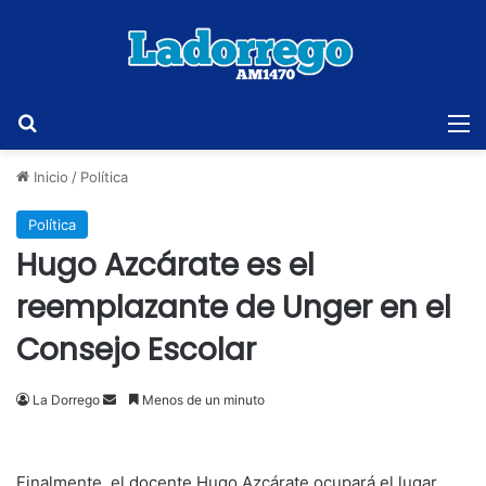
Buscar
M
Inicio
/
Política
Política
Hugo Azcárate es el
reemplazante de Unger en el
Consejo Escolar
Send
La Dorrego
Menos de un minuto
an
email
Finalmente, el docente Hugo Azcárate ocupará el lugar