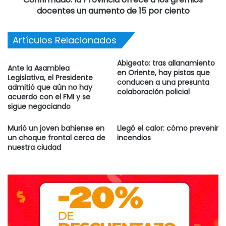
docentes un aumento de 15 por ciento
mañana por Miguel Marcos, propietario de Carnicería La
Tradición, eb calle San Martín 510.
Artículos Relacionados
La víctima denunció que los ladrones entraron al comercio
por el fondo y se llevaron mercadería.
Abigeato: tras allanamiento
Ante la Asamblea
en Oriente, hay pistas que
Legislativa, el Presidente
conducen a una presunta
admitió que aún no hay
colaboración policial
acuerdo con el FMI y se
sigue negociando
Murió un joven bahiense en
Llegó el calor: cómo prevenir
un choque frontal cerca de
incendios
nuestra ciudad