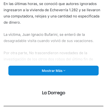
En las últimas horas, se conoció que autores ignorados
ingresaron a la vivienda de
Echeverría 1.282 y se llevaron
una computadora, relojes y una cantidad no especificada
de dinero.
La víctima, Juan Ignacio Bufarini, se enteró de la
desagradable visita cuando volvió de sus vacaciones.
Por otra parte, No trascendieron novedades de la
investigación de los otros dos robos del último fin de
semana.
Mostrar Más
Por sus inusuales características para nuestra ciudad, el
hecho más preocupante se produjo en la madrugada del
domingo, cuando una vecina de 86 años fue sorprendida
La Dorrego
por un delincuente mientras dormía en su habitación y
despojada de una cantidad no determinada de dinero que