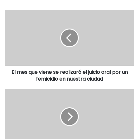
serrano.
Motoniveladoras, topadoras, arados y autobombas se unen
en una lucha incansable en tanto se realizan contrafuegos
desde el pie de los cerros para frenar el siniestro. La Ruta
76 permanece cortada hasta nuevo aviso. (Arnaldo Botto –
FM Reflejos).
El mes que viene se realizará el juicio oral por un
femicidio en nuestra ciudad