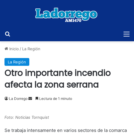
Buscar
M
Inicio
/
La Región
La Región
Otro importante incendio
afecta la zona serrana
Send
La Dorrego
Lectura de 1 minuto
an
email
Foto: Noticias Tornquist
Se trabaja intensamente en varios sectores de la comarca