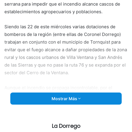
serrana para impedir que el incendio alcance cascos de
establecimientos agropecuarios y poblaciones.
Siendo las 22 de este miércoles varias dotaciones de
bomberos de la región (entre ellas de Coronel Dorrego)
trabajan en
conjunto con el municipio de Tornquist para
evitar que el fuego alcance a dañar propiedades de la zona
rural y los cascos urbanos de Villa Ventana y San Andrés
de las Sierras y que no pase la ruta 76 y se expanda por el
sector del Cerro de la Ventana.
Aunque el incendio se propaga incontrolable, por el
momento no existen riesgos para los sectores urbanos.
Mostrar Más
Desde muchos kilómetros se pueden ver las extensas
lenguas de fuego avanzar en dirección a los cerros
La Dorrego
Napostá y Tres Picos, de un lado y otro del gran cordón