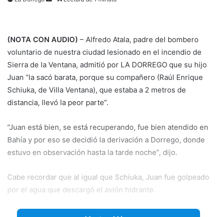
an
email
(NOTA CON AUDIO)
– Alfredo Atala, padre del bombero
voluntario de nuestra ciudad lesionado en el incendio de
Sierra de la Ventana, admitió por LA DORREGO que su hijo
Juan “la sacó barata, porque su compañero (Raúl Enrique
Schiuka, de Villa Ventana), que estaba a 2 metros de
distancia, llevó la peor parte”.
“Juan está bien, se está recuperando, fue bien atendido en
Bahía y por eso se decidió la derivación a Dorrego, donde
estuvo en observación hasta la tarde noche”, dijo.
Cabe recordar que al igual que Schiuka, Juan fue golpeado
por
el agua que descargó el avión hidrante.
El bombero sufrió un traumatismo de cráneo leve con