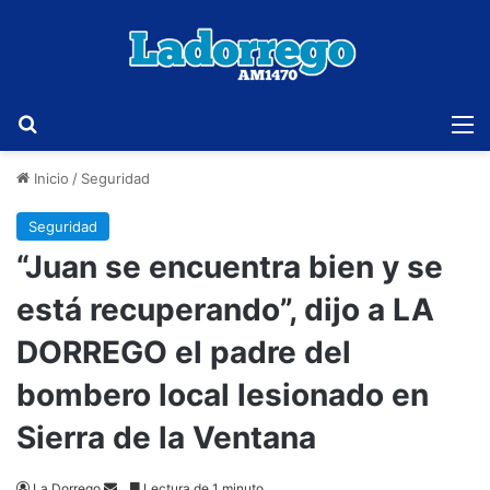
Buscar
M
Inicio
/
Seguridad
Seguridad
“Juan se encuentra bien y se
está recuperando”, dijo a LA
DORREGO el padre del
bombero local lesionado en
Sierra de la Ventana
Send
La Dorrego
Lectura de 1 minuto