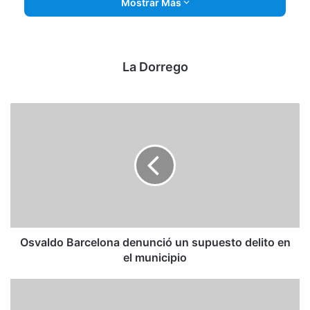
Mostrar Más
pérdida de conocimiento y fue atendido inicialmente en el
Hospital Penna.
La Dorrego
“Se le hizo una tomografía, dio bien y se lo dio en
observación al Hospital de [Coronel] Dorrego, que es
donde vive”, destacaron voceros del nosocomio bahiense.
EL AUDIO DE LA NOTA
Osvaldo Barcelona denunció un supuesto delito en
el municipio