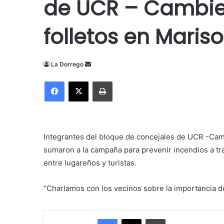
de UCR – Cambie
folletos en Mariso
Send
La Dorrego
an
Facebook
X
Imprimir
email
Integrantes del bloque de concejales de UCR -Cambi
sumaron a la campaña para prevenir incendios a trav
entre lugareños y turistas.
“Charlamos con los vecinos sobre la importancia de
Facebook
X
Imprimir