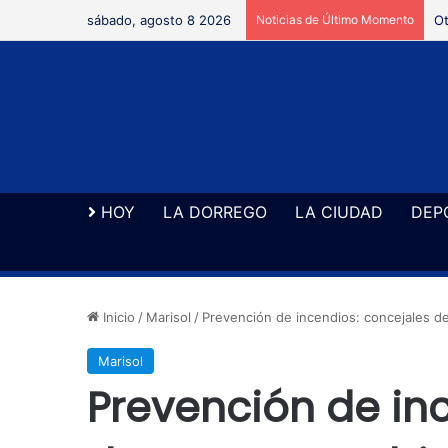
sábado, agosto 8 2026
Noticias de Último Momento
Ot
HOY
LA DORREGO
LA CIUDAD
DEP
Inicio
/
Marisol
/
Prevención de incendios: concejales d
Marisol
Prevención de in