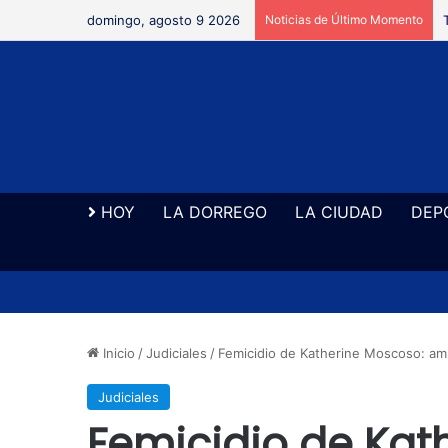
domingo, agosto 9 2026
Noticias de Último Momento
HOY
LA DORREGO
LA CIUDAD
DEP
Inicio
/
Judiciales
/
Femicidio de Katherine Moscoso: amp
Judiciales
Femicidio de Kat