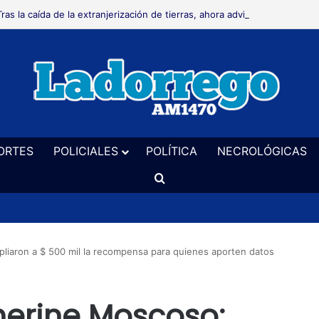
Tras la caída de la extranjerización de tierras, ahora advierten que podr
ORTES
POLICIALES
POLÍTICA
NECROLÓGICAS
Buscar
liaron a $ 500 mil la recompensa para quienes aporten datos
herine Moscoso: