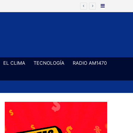
Barra Latera
ía frenarse Zona Fría en el Senado
EL CLIMA
TECNOLOGÍA
RADIO AM1470