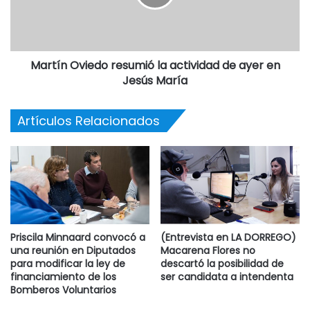
proyecto de responsabilidad fiscal”, dijo.
Finalmente, los concejales del bloque de UCR –
Martín Oviedo resumió la actividad de ayer en
Cambiemos volvieron al recinto y junto con sus mayores
Jesús María
contribuyentes refrendaron el aumento del 25 % en las
tasas urbanas y del 30 % en la rural.
Artículos Relacionados
EL AUDIO DE LA NOTA
Priscila Minnaard convocó a
(Entrevista en LA DORREGO)
una reunión en Diputados
Macarena Flores no
para modificar la ley de
descartó la posibilidad de
financiamiento de los
ser candidata a intendenta
Bomberos Voluntarios