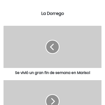
intendente Raúl Reyes envió al Concejo el pasado 21 de
diciembre.
La Dorrego
“No había otro
motivo, pero entendemos que el artículo 7
bis (del proyecto de responsabilidad fiscal) dice que para
estimular la producción hay que reducir los gravámenes.
Puntualmente (la gobernadora Vidal), habla de las tasas de
Seguridad e Higiene, Inspección, Alumbrado, Barrido y
Limpieza, y la rural”, agregó.
Para Barcelona, es un “contrasentido” que el intendente
mandara un proyecto con la suba en el valor de las tasas y
Se vivió un gran fin de semana en Marisol
otro donde se pide una baja.
“Pedimos un cuarto intermedio, hablamos en términos
jurídicos con los ediles del oficialismo, propusimos
posponer (la asamblea de mayores contribuyentes) y
convocar en 24 horas a una sesión en la que se tratara el