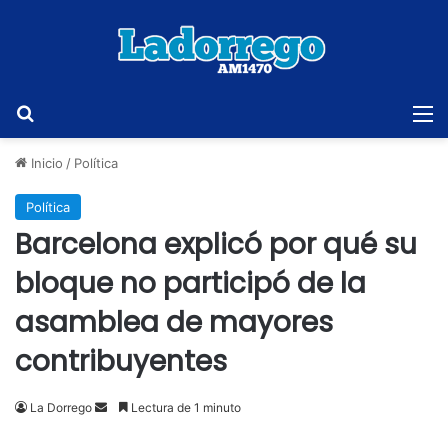
Buscar
M
Inicio
/
Política
Política
Barcelona explicó por qué su
bloque no participó de la
asamblea de mayores
contribuyentes
Send
La Dorrego
Lectura de 1 minuto
an