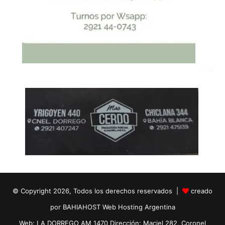
© Copyright 2026, Todos los derechos reservados |
creado
por BAHIAHOST Web Hosting Argentina
Web: LA DORREGO AM 1470 Dirección: Maciel 282, Coronel