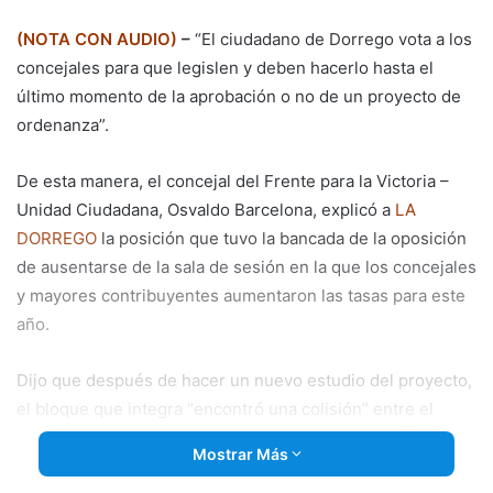
email
(NOTA CON AUDIO)
–
“El ciudadano de Dorrego vota a los
concejales para que legislen y deben hacerlo hasta el
último momento de la aprobación o no de un proyecto de
ordenanza”.
De esta manera, el concejal del Frente para la Victoria –
Unidad Ciudadana, Osvaldo Barcelona, explicó a
LA
DORREGO
la posición que tuvo la bancada de la oposición
de ausentarse de la sala de sesión en la que los concejales
y mayores contribuyentes aumentaron las tasas para este
año.
Dijo que después de hacer un nuevo estudio del proyecto,
el bloque que integra “encontró una colisión” entre el
proyecto de ordenanza general impositiva y un artículo del
Mostrar Más
régimen de responsabilidad fiscal provincial que el