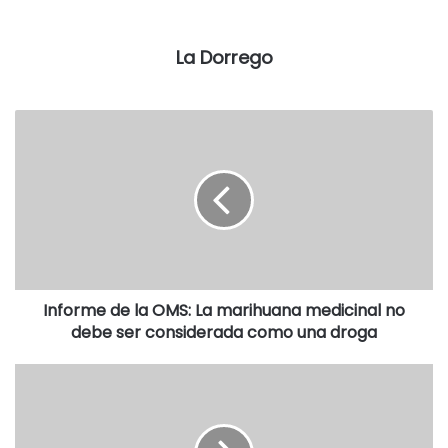
Isabel Cazalás, María Sedení Bonasorte, Arturo Bonasorte,
Armando Prigione, Juan Héctor Prigione y Jorge Horacio
Foulkes.
La Dorrego
En la parte final de la entrevista, criticó duramente al
gobierno de Mauricio Macri por la violenta represión
contra las manifestantes que reclamaban en contra de la
reforma previsional.
EL AUDIO DE LA NOTA
Informe de la OMS: La marihuana medicinal no
debe ser considerada como una droga