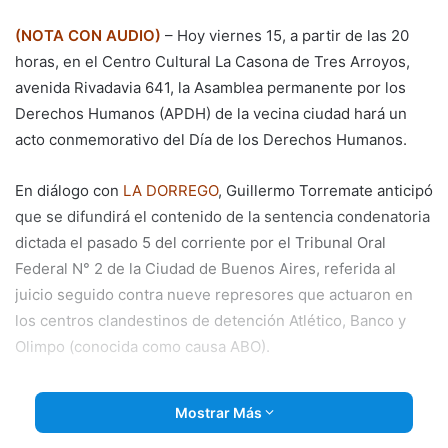
email
(NOTA CON AUDIO)
– Hoy viernes 15, a partir de las 20
horas, en el Centro Cultural La Casona de Tres Arroyos,
avenida Rivadavia 641, la Asamblea permanente por los
Derechos Humanos (APDH) de la vecina ciudad hará un
acto conmemorativo del Día de los Derechos Humanos.
En diálogo con
LA DORREGO
, Guillermo Torremate anticipó
que se difundirá el contenido de la sentencia condenatoria
dictada el pasado 5 del corriente por el Tribunal Oral
Federal N° 2 de la Ciudad de Buenos Aires, referida al
juicio seguido contra nueve represores que actuaron en
los centros clandestinos de detención Atlético, Banco y
Olimpo (conocida como causa ABO).
Torremare dijo que
en dichos centros estuvieron
Mostrar Más
detenidos los desaparecidos tresarroyenses Virginia