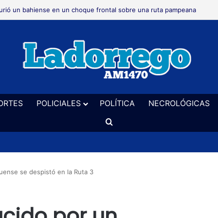
 realizará este sábado en el vivero un taller de cerveza artesanal
ORTES
POLICIALES
POLÍTICA
NECROLÓGICAS
Buscar
ense se despistó en la Ruta 3
cido por un