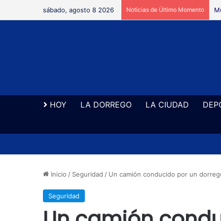
sábado, agosto 8 2026
Noticias de Último Momento
Se
HOY
LA DORREGO
LA CIUDAD
DEP
Inicio
/
Seguridad
/
Un camión conducido por un dorregu
Seguridad
Un camión condu