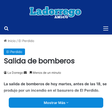
Buscar
M
Inicio
/
El Perdido
El Perdido
Salida de bomberos
Send
La Dorrego
Menos de un minuto
an
La salida de bomberos de hoy martes, antes de las 18, se
email
produjo por un incendio en el basurero de El Perdido.
Mostrar Más