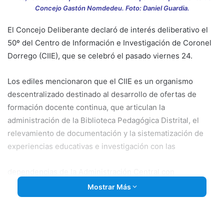
Concejo Gastón Nomdedeu. Foto: Daniel Guardia.
El Concejo Deliberante declaró de interés deliberativo el
50º del Centro de Información e Investigación de Coronel
Dorrego (CIIE), que se celebró el pasado viernes 24.
Los ediles mencionaron que el CIIE es un organismo
descentralizado destinado al desarrollo de ofertas de
formación docente continua, que articulan la
administración de la Biblioteca Pedagógica Distrital, el
relevamiento de documentación y la sistematización de
experiencias educativas e investigación con las
dependencias de la Administración Central con
responsabilidades específicas al respecto (art. 96 de la
Mostrar Más
Ley de Educación Provincial 13688/07).
Dependiente de la Subsecretaría de Educación, Dirección