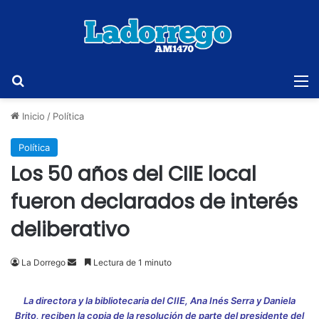
Buscar
M
Inicio
/
Política
Política
Los 50 años del CIIE local
fueron declarados de interés
deliberativo
Send
La Dorrego
Lectura de 1 minuto
an
email
La directora y la bibliotecaria del CIIE, Ana Inés Serra y Daniela
Brito, reciben la copia de la resolución de parte del presidente del