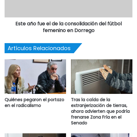
distrital y regional.
“El CIIE Coronel Dorrego es un organismo provincial de
Este año fue el de la consolidación del fútbol
formación y reflexión académica, que tiene como
femenino en Dorrego
propósito promover nuevos saberes para la enseñanza y
el aprendizaje, estimulando la reflexión sobre las prácticas
Artículos Relacionados
pedagógicas”, completaron los concejales.
Quiénes pegaron el portazo
Tras la caída de la
en el radicalismo
extranjerización de tierras,
ahora advierten que podría
frenarse Zona Fría en el
Senado