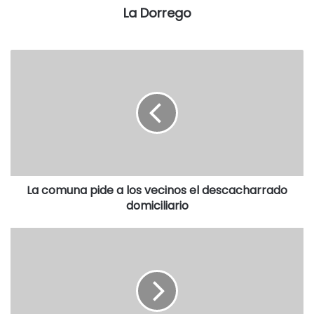
instalaciones de infraestructuras, colocación de
La Dorrego
equipamiento, iluminación, forestación, jardinería y
colocación de pisos.
La comuna pide a los vecinos el descacharrado
domiciliario