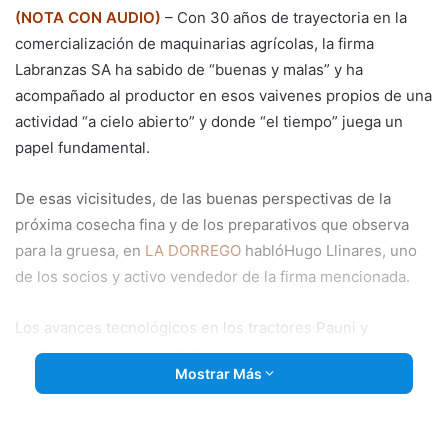
(NOTA CON AUDIO)
– Con 30 años de trayectoria en la
comercialización de maquinarias agrícolas, la firma
Labranzas SA ha sabido de “buenas y malas” y ha
acompañado al productor en esos vaivenes propios de una
actividad “a cielo abierto” y donde “el tiempo” juega un
papel fundamental.
De esas vicisitudes, de las buenas perspectivas de la
próxima cosecha fina y de los preparativos que observa
para la gruesa, en
LA DORREGO
hablóHugo Llinares, uno
de los socios y activo vendedor de la firma mencionada.
Los avances tecnológicos en
los tractores Pauni y
sembradoras Crucianelli de las que son representantes
Mostrar Más
también fueron temas de la charla mantenida en la tarde
de Ni más ni menos.