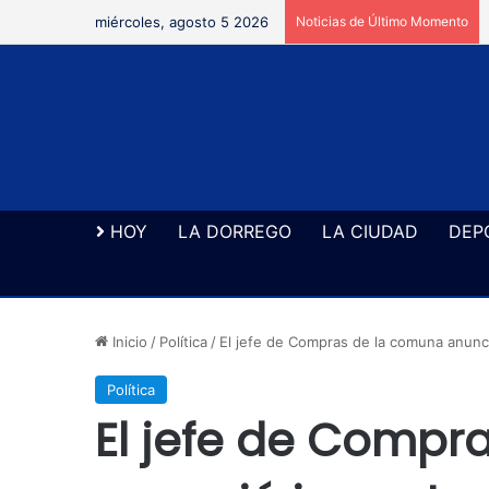
miércoles, agosto 5 2026
Noticias de Último Momento
HOY
LA DORREGO
LA CIUDAD
DEP
Inicio
/
Política
/
El jefe de Compras de la comuna anun
Política
El jefe de Compr